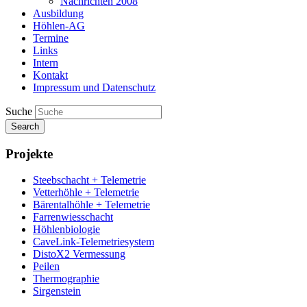
Nachrichten 2008
Ausbildung
Höhlen-AG
Termine
Links
Intern
Kontakt
Impressum und Datenschutz
Suche
Search
Projekte
Steebschacht + Telemetrie
Vetterhöhle + Telemetrie
Bärentalhöhle + Telemetrie
Farrenwiesschacht
Höhlenbiologie
CaveLink-Telemetriesystem
DistoX2 Vermessung
Peilen
Thermographie
Sirgenstein