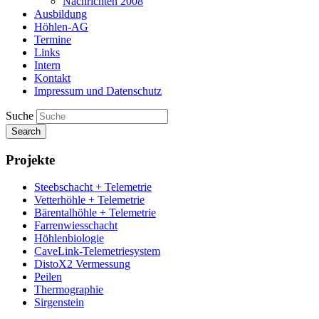
Nachrichten 2008
Ausbildung
Höhlen-AG
Termine
Links
Intern
Kontakt
Impressum und Datenschutz
Suche
Search
Projekte
Steebschacht + Telemetrie
Vetterhöhle + Telemetrie
Bärentalhöhle + Telemetrie
Farrenwiesschacht
Höhlenbiologie
CaveLink-Telemetriesystem
DistoX2 Vermessung
Peilen
Thermographie
Sirgenstein