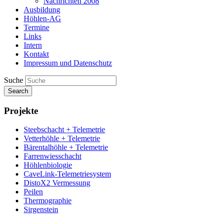
Nachrichten 2008
Ausbildung
Höhlen-AG
Termine
Links
Intern
Kontakt
Impressum und Datenschutz
Suche
Search
Projekte
Steebschacht + Telemetrie
Vetterhöhle + Telemetrie
Bärentalhöhle + Telemetrie
Farrenwiesschacht
Höhlenbiologie
CaveLink-Telemetriesystem
DistoX2 Vermessung
Peilen
Thermographie
Sirgenstein